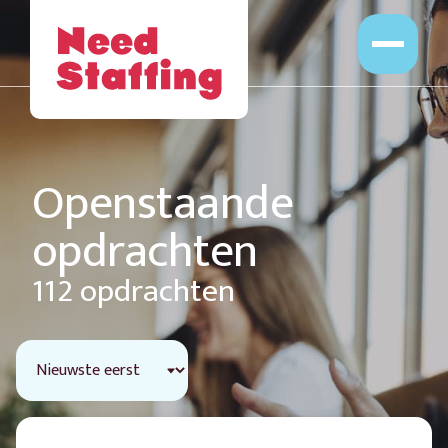
Opdrachten
Professionals
Leveranciers
Opdrachtgevers
Openstaande
Over Ons
opdrachten
Werken bij
112 opdrachten