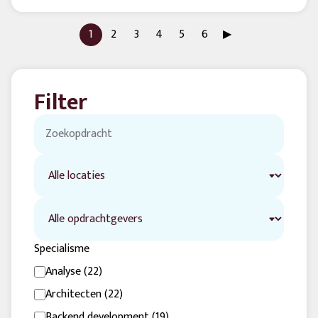
1
2
3
4
5
6
▶︎
Filter
Specialisme
Analyse (22)
Architecten (22)
Backend development (19)