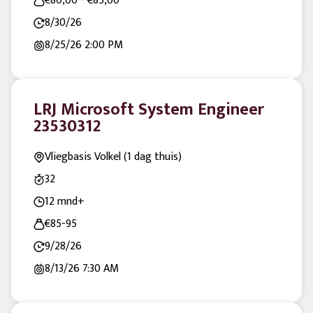
€80,00 - €85,00
8/30/26
8/25/26
2:00 PM
LRJ Microsoft System Engineer
23530312
Vliegbasis Volkel (1 dag thuis)
32
12 mnd+
€85-95
9/28/26
8/13/26
7:30 AM