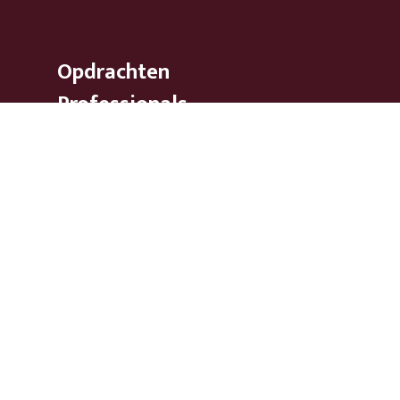
Opdrachten
Professionals
Leveranciers
Opdrachtgevers
Over ons
Werken bij
© 2026
Need Staffing
Disclaimer
Privacy statement
Klachtenprocedure