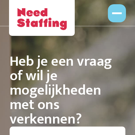
Opdrachten
Professionals
Leveranciers
Opdrachtgevers
Heb je een vraag
Over Ons
of wil je
Werken bij
mogelijkheden
met ons
verkennen?