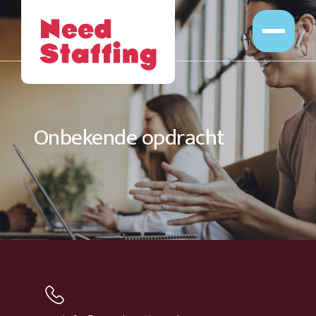
Opdrachten
Professionals
Leveranciers
Opdrachtgevers
Onbekende opdracht
Over Ons
Werken bij