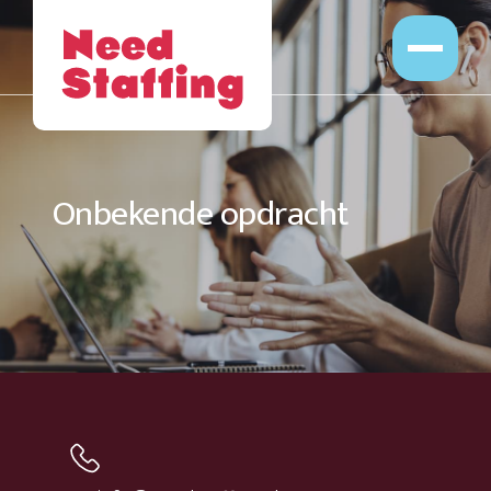
Opdrachten
Professionals
Leveranciers
Opdrachtgevers
Onbekende opdracht
Over Ons
Werken bij