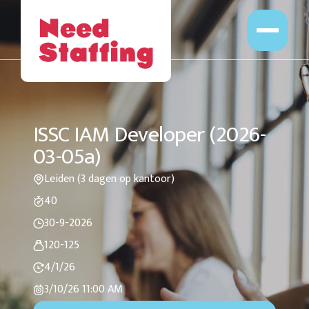
Opdrachten
Professionals
Leveranciers
Opdrachtgevers
ISSC IAM Developer (2026-
Over Ons
03-05a)
Werken bij
Leiden (3 dagen op kantoor)
40
30-9-2026
120-125
4/1/26
3/10/26
11:00 AM