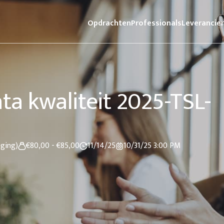
Opdrachten
Professionals
Leverancie
ta kwaliteit 2025-TSL-
nging)
€80,00 - €85,00
11/14/25
10/31/25
3:00 PM