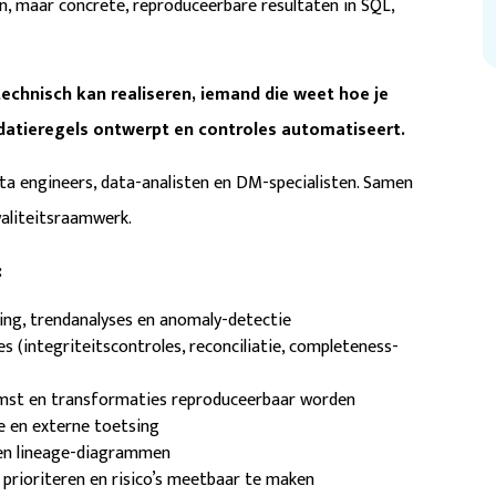
, maar concrete, reproduceerbare resultaten in SQL,
technisch kan realiseren, iemand die weet hoe je
datieregels ontwerpt en controles automatiseert.
data engineers, data-analisten en DM-specialisten. Samen
aliteitsraamwerk.
:
ling, trendanalyses en anomaly-detectie
 (integriteitscontroles, reconciliatie, completeness-
mst en transformaties reproduceerbaar worden
e en externe toetsing
 en lineage-diagrammen
prioriteren en risico’s meetbaar te maken