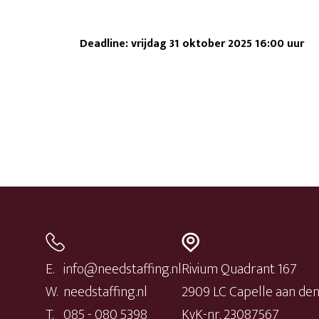
Deadline: vrijdag 31 oktober 2025 16:00 uur
E.
info@needstaffing.nl
Rivium Quadrant 167
W.
needstaffing.nl
2909 LC Capelle aan den 
T.
085 - 080 5398
KvK-nr. 23087567