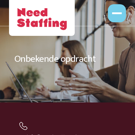
Opdrachten
Professionals
Leveranciers
Opdrachtgevers
Onbekende opdracht
Over Ons
Werken bij